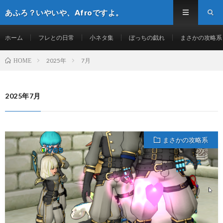
あふろ？いやいや、Afroですよ。
ホーム
フレとの日常
小ネタ集
ぼっちの戯れ
まさかの攻略系
2025年
7月
HOME
2025年7月
まさかの攻略系