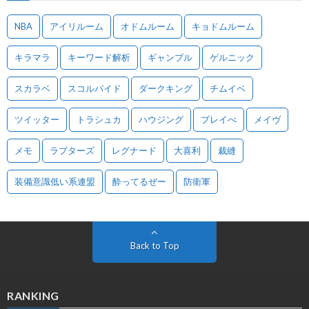
NBA
アイリルーム
オドムルーム
キョドムルーム
キラマラ
キーワード解析
ギャンブル
ゲルニック
スカラベ
スコルパイド
ダークキング
チムイベ
ツイッター
トラシュカ
ハウジング
プレイべ
メイヴ
メモ
ラプターズ
レグナード
大喜利
裁縫
装備意識低い系連盟
酔ってるぜー
防衛軍
Back to Top
RANKING