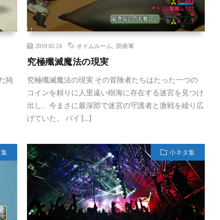
2019.02.24
オドムルーム
,
防衛軍
究極殲滅魔法の現実
だ純
究極殲滅魔法の現実 その冒険者たちはたった一つの
コインを頼りに人里遠い樹海に存在する迷宮を見つけ
出し、今まさに最深部で迷宮の守護者と激戦を繰り広
げていた。 バイ […]
タ集
小ネタ集