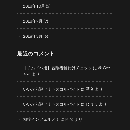
2018年10月
(5)
2018年9月
(7)
2018年8月
(5)
最近のコメント
【チムイベ用】冒険者格付けチェック
に
🪙 Get
36,8
より
いいから避けようスコルパイド
に
匿名
より
いいから避けようスコルパイド
に
ＲＮＫ
より
相撲インフェルノ！
に
匿名
より