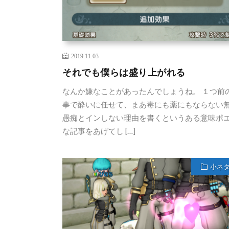
2019.11.03
それでも僕らは盛り上がれる
なんか嫌なことがあったんでしょうね。 １つ前
事で酔いに任せて、まあ毒にも薬にもならない
愚痴とインしない理由を書くというある意味ポ
な記事をあげてし […]
小ネ