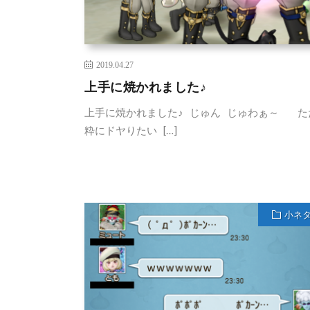
2019.04.27
上手に焼かれました♪
上手に焼かれました♪ じゅん じゅわぁ～ た
粋にドヤりたい […]
小ネ