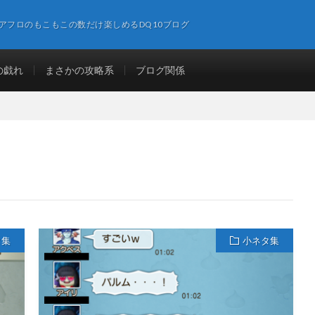
アフロのもこもこの数だけ楽しめるDQ10ブログ
の戯れ
まさかの攻略系
ブログ関係
タ集
小ネタ集