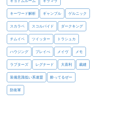
キョドムルーム
キラマラ
キーワード解析
ギャンブル
ゲルニック
スカラベ
スコルパイド
ダークキング
チムイベ
ツイッター
トラシュカ
ハウジング
プレイべ
メイヴ
メモ
ラプターズ
レグナード
大喜利
裁縫
装備意識低い系連盟
酔ってるぜー
防衛軍