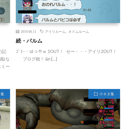
2019.06.11
アイリルーム
,
オドムルーム
続・パルム
の記
ｺﾞｴｰ・はっやｗ 1OUT！ セー・・・アイリ2OUT！
無駄な
ブログ砲！ &n […]
エミー
タ集
小ネタ集