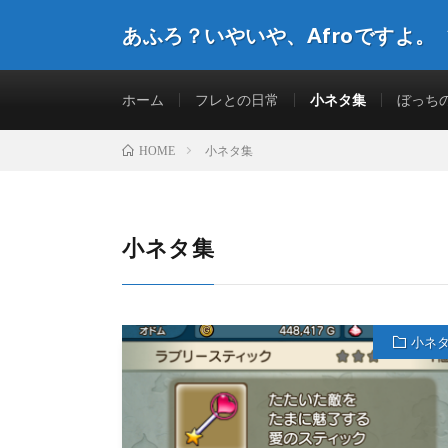
あふろ？いやいや、Afroですよ。
ホーム
フレとの日常
小ネタ集
ぼっち
小ネタ集
HOME
小ネタ集
小ネ