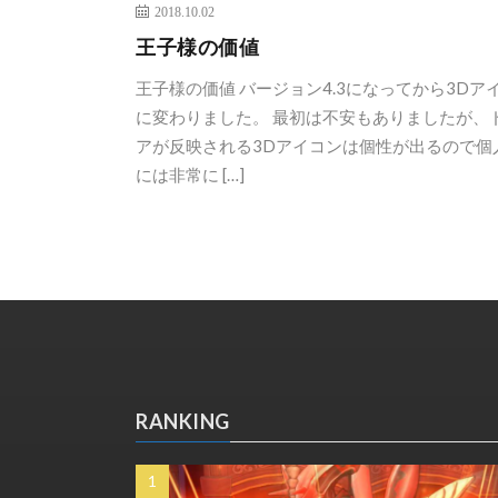
2018.10.02
王子様の価値
王子様の価値 バージョン4.3になってから3Dア
に変わりました。 最初は不安もありましたが、
アが反映される3Dアイコンは個性が出るので個
には非常に […]
RANKING