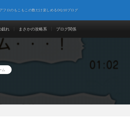
アフロのもこもこの数だけ楽しめるDQ10ブログ
の戯れ
まさかの攻略系
ブログ関係
ーム