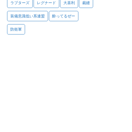
ラプターズ
レグナード
大喜利
裁縫
装備意識低い系連盟
酔ってるぜー
防衛軍