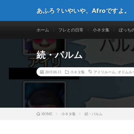
あふろ？いやいや、Afroですよ。
ホーム
フレとの日常
小ネタ集
ぼっち
続・パルム
2019.06.11
小ネタ集
アイリルーム
,
オドムル
小ネタ集
続・パルム
HOME