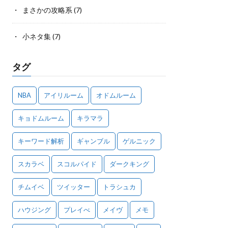
まさかの攻略系
(7)
小ネタ集
(7)
タグ
NBA
アイリルーム
オドムルーム
キョドムルーム
キラマラ
キーワード解析
ギャンブル
ゲルニック
スカラベ
スコルパイド
ダークキング
チムイベ
ツイッター
トラシュカ
ハウジング
プレイべ
メイヴ
メモ