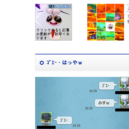
ｺﾞｴｰ・はっやｗ