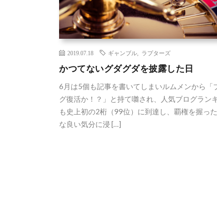
2019.07.18
ギャンブル
,
ラプターズ
かつてないグダグダを披露した日
6月は5個も記事を書いてしまいルムメンから「
グ復活か！？」と持て囃され、人気ブログラン
も史上初の2桁（99位）に到達し、覇権を握っ
な良い気分に浸 […]