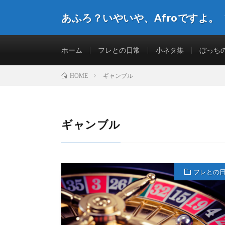
あふろ？いやいや、Afroですよ。
ホーム
フレとの日常
小ネタ集
ぼっち
ギャンブル
HOME
ギャンブル
フレとの