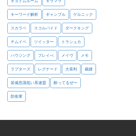
キョドムルーム
キラマラ
キーワード解析
ギャンブル
ゲルニック
スカラベ
スコルパイド
ダークキング
チムイベ
ツイッター
トラシュカ
ハウジング
プレイべ
メイヴ
メモ
ラプターズ
レグナード
大喜利
裁縫
装備意識低い系連盟
酔ってるぜー
防衛軍